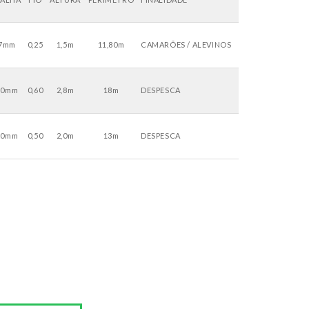
7mm
0,25
1,5m
11,80m
CAMARÕES / ALEVINOS
30mm
0,60
2,8m
18m
DESPESCA
20mm
0,50
2,0m
13m
DESPESCA