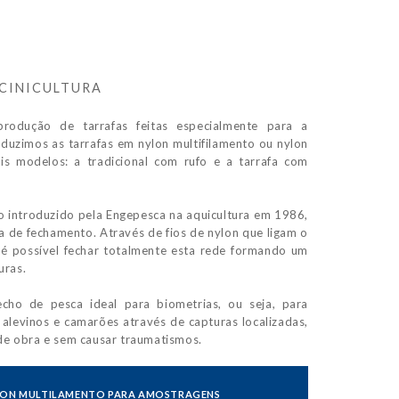
CINICULTURA
rodução de tarrafas feitas especialmente para a
Produzimos as tarrafas em nylon multifilamento ou nylon
is modelos: a tradicional com rufo e a tarrafa com
o introduzido pela Engepesca na aquicultura em 1986,
a de fechamento. Através de fios de nylon que ligam o
 é possível fechar totalmente esta rede formando um
uras.
echo de pesca ideal para biometrias, ou seja, para
levinos e camarões através de capturas localizadas,
de obra e sem causar traumatismos.
LON MULTILAMENTO PARA AMOSTRAGENS