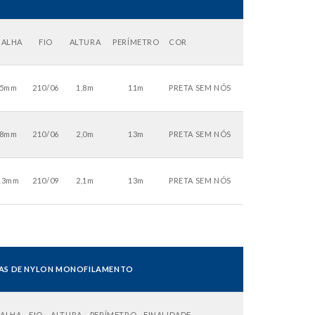
ALHA
FIO
ALTURA
PERÍMETRO
COR
5mm
210/06
1,8m
11m
PRETA SEM NÓS
8mm
210/06
2,0m
13m
PRETA SEM NÓS
13mm
210/09
2,1m
13m
PRETA SEM NÓS
AS DE NYLON MONOFILAMENTO
ALHA
FIO
ALTURA
PERÍMETRO
FINALIDADE