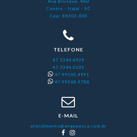
Rua Brusque, 460
Centro - Itajaí - SC
Cep: 88303-000
TELEFONE
47 3344.6929
47 3344.0101
47 99105.4991
47 99268.9788
E-MAIL
atendimento@engepesca.com.br